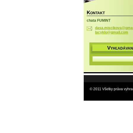
K
ONTAKT
chata FUMINT
dasa.miscikova@gmai
lacyklo@gmail.com
V
YHĽADÁVAN
© 2011 Všetky práva vyhr