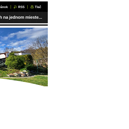
ránok
RSS
Tlač
 na jednom mieste...