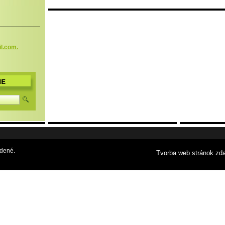
l.com.
IE
adené.
Tvorba web stránok zd