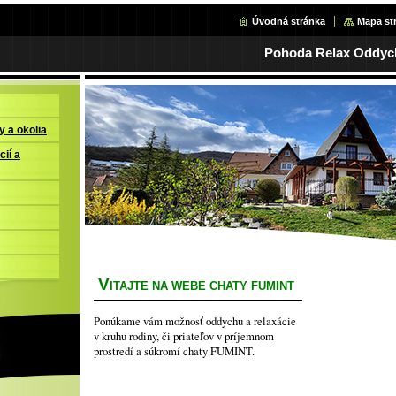
Úvodná stránka
Mapa st
Pohoda Relax Oddych
y a okolia
ií a
V
ITAJTE NA WEBE CHATY FUMINT
Ponúkame vám možnosť oddychu a relaxácie
v kruhu rodiny, či priateľov v príjemnom
prostredí a súkromí chaty FUMINT.